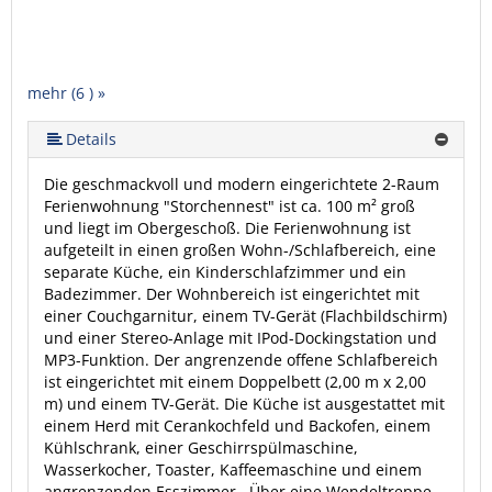
mehr (6 ) »
mehr (6 ) »
mehr (6 ) »
Details
Die geschmackvoll und modern eingerichtete 2-Raum
Ferienwohnung "Storchennest" ist ca. 100 m² groß
und liegt im Obergeschoß. Die Ferienwohnung ist
aufgeteilt in einen großen Wohn-/Schlafbereich, eine
separate Küche, ein Kinderschlafzimmer und ein
Badezimmer. Der Wohnbereich ist eingerichtet mit
einer Couchgarnitur, einem TV-Gerät (Flachbildschirm)
und einer Stereo-Anlage mit IPod-Dockingstation und
MP3-Funktion. Der angrenzende offene Schlafbereich
ist eingerichtet mit einem Doppelbett (2,00 m x 2,00
m) und einem TV-Gerät. Die Küche ist ausgestattet mit
einem Herd mit Cerankochfeld und Backofen, einem
Kühlschrank, einer Geschirrspülmaschine,
Wasserkocher, Toaster, Kaffeemaschine und einem
angrenzenden Esszimmer. Über eine Wendeltreppe