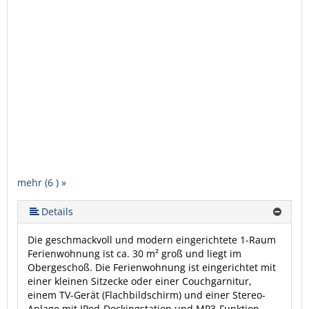
mehr (6 ) »
mehr (6 ) »
mehr (6 ) »
Details
Die geschmackvoll und modern eingerichtete 1-Raum
Ferienwohnung ist ca. 30 m² groß und liegt im
Obergeschoß. Die Ferienwohnung ist eingerichtet mit
einer kleinen Sitzecke oder einer Couchgarnitur,
einem TV-Gerät (Flachbildschirm) und einer Stereo-
Anlage mit IPod-Dockingstation und MP3-Funktion,