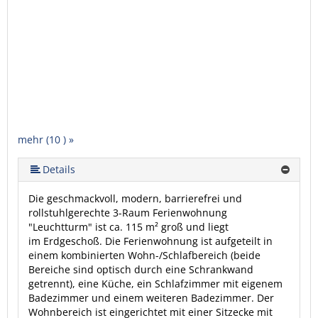
mehr (10 ) »
mehr (10 ) »
mehr (10 ) »
mehr (10 ) »
mehr (10 ) »
mehr (10 ) »
mehr (10 ) »
Details
Die geschmackvoll, modern, barrierefrei und
rollstuhlgerechte 3-Raum Ferienwohnung
"Leuchtturm" ist ca. 115 m² groß und liegt
im Erdgeschoß. Die Ferienwohnung ist aufgeteilt in
einem kombinierten Wohn-/Schlafbereich (beide
Bereiche sind optisch durch eine Schrankwand
getrennt), eine Küche, ein Schlafzimmer mit eigenem
Badezimmer und einem weiteren Badezimmer. Der
Wohnbereich ist eingerichtet mit einer Sitzecke mit