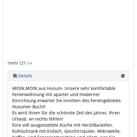
mehr (21 ) »
mehr (21 ) »
mehr (21 ) »
mehr (21 ) »
mehr (21 ) »
mehr (21 ) »
mehr (21 ) »
mehr (21 ) »
mehr (21 ) »
mehr (21 ) »
mehr (21 ) »
mehr (21 ) »
mehr (21 ) »
mehr (21 ) »
mehr (21 ) »
mehr (21 ) »
mehr (21 ) »
mehr (21 ) »
Details
MOIN,MOIN aus Husum- Unsere sehr komfortable
Ferienwohnung mit aparter und moderner
Einrichtung erwartet Sie inmitten des Feriengebietes
Husumer Bucht!
Es wird Ihnen für die schönste Zeit des Jahres, Ihren
Urlaub, an nichts fehlen!
Eine voll ausgestattete Küche mit Herd/Backofen,
Kühlschrank mit Eisfach, Geschirrspüler, Mikrowelle,